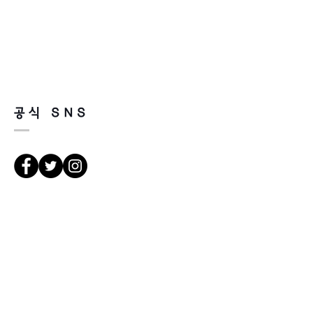
공식 SNS
les directions
서울 강북구 한천로 1057
경일빌딩 1층 2호 (Leonne optique)
102 , bâtiment Kyung il , hanchon-ro
1057 Gang buk gu , Séoul ,